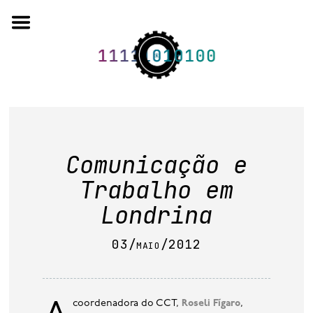
Skip
to
content
o projeto
Comunicação e
quem somos
Trabalho em
artigos em periódicos
Londrina
anais de eventos
03/maio/2012
capítulos de livros
editorial
A coordenadora do CCT,
Roseli Fígaro
,