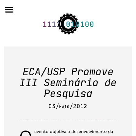
Skip
to
content
o projeto
ECA/USP Promove
quem somos
III Seminário de
artigos em periódicos
Pesquisa
anais de eventos
03/maio/2012
capítulos de livros
editorial