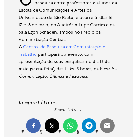
O evento objetiva o desenvolvimento da
base de dados
pesquisa entre professores e alunos da
Escola de Comunicações e Artes da
publicações na mídia
Universidade de São Paulo, e ocorrerá dias 16,
17 e 18 de maio, no Auditório Lupe Cotrim e na
Sala Egon Schaden, ambos no Prédio da
Administração Central.
O
Centro de Pesquisa em Comunicação e
Trabalho
participará do evento, com
apresentação de suas pesquisas no dia 18 de
maio (sexta-feira), das 14 às 18 horas, na Mesa 9 –
Comunicação, Ciência e Pesquisa.
Compartilhar:
Share this...