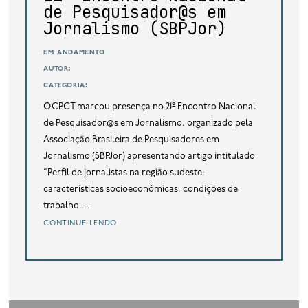
base de dados
de Pesquisador@s em
Jornalismo (SBPJor)
publicações na mídia
em andamento
autor:
categoria:
O CPCT marcou presença no 21º Encontro Nacional
de Pesquisador@s em Jornalismo, organizado pela
Associação Brasileira de Pesquisadores em
Jornalismo (SBPJor) apresentando artigo intitulado
“Perfil de jornalistas na região sudeste:
características socioeconômicas, condições de
trabalho,...
continue lendo