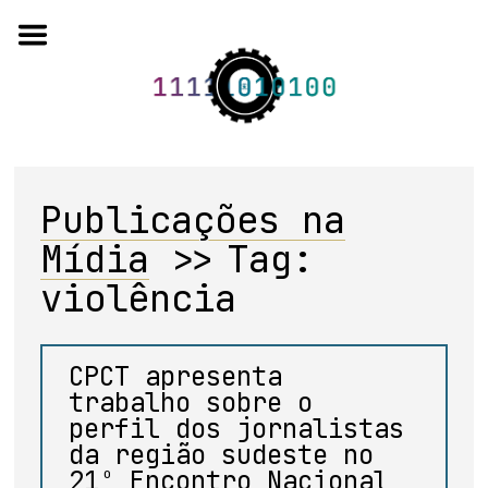
Skip
to
content
Publicações na
o projeto
Mídia
>>
Tag:
quem somos
violência
artigos em periódicos
anais de eventos
CPCT apresenta
trabalho sobre o
capítulos de livros
perfil dos jornalistas
editorial
da região sudeste no
21º Encontro Nacional