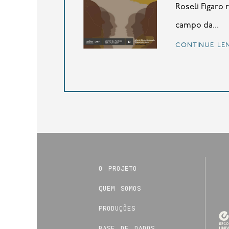
Roseli Figaro
campo da...
continue le
o projeto
quem somos
produções
base de dados