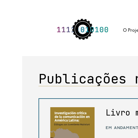
Skip
to
content
O Proj
Publicações 
Livro 
em andamen