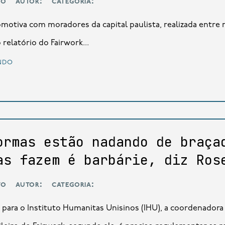
to
autor:
categoria:
motiva com moradores da capital paulista, realizada entre 
relatório do Fairwork...
ndo
ormas estão nadando de braça
as fazem é barbárie, diz Ros
to
autor:
categoria:
 para o Instituto Humanitas Unisinos (IHU), a coordenador