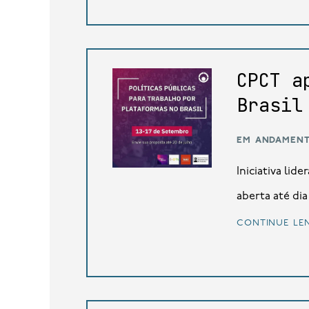
CPCT a
Brasil
em andamen
Iniciativa li
aberta até dia 
continue le