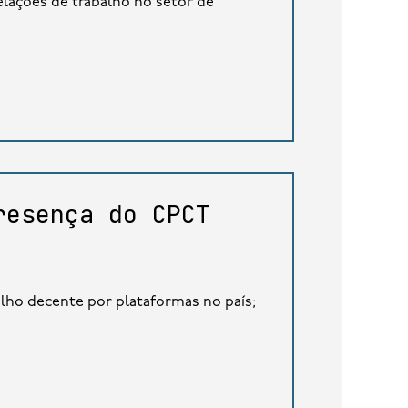
relações de trabalho no setor de
resença do CPCT
rabalho decente por plataformas no país;