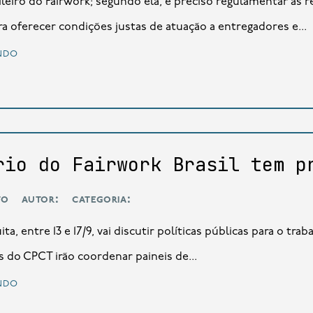
ileiro do Fairwork; segundo ela, é preciso regulamentar as 
ra oferecer condições justas de atuação a entregadores e...
ndo
rio do Fairwork Brasil tem p
to
autor:
categoria:
tuita, entre 13 e 17/9, vai discutir políticas públicas para o t
 do CPCT irão coordenar paineis de...
ndo