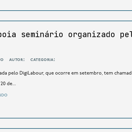
poia seminário organizado pe
to
autor:
categoria:
derada pelo DigiLabour, que ocorre em setembro, tem chamad
20 de...
ndo