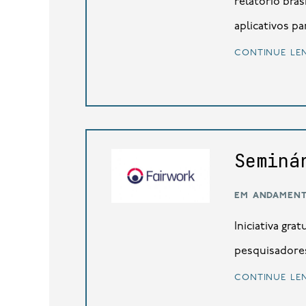
relatório bras
aplicativos pa
continue le
Seminá
em andamen
Iniciativa gra
pesquisadores
continue le