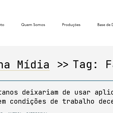
eto
Quem Somos
Produções
Base de 
na Mídia
>>
Tag:
F
tanos deixariam de usar apli
em condições de trabalho dec