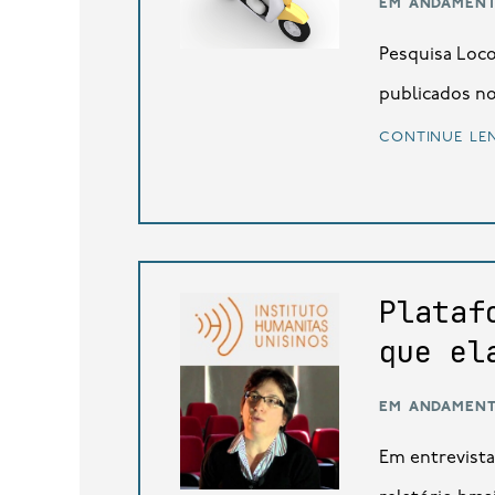
em andamen
Pesquisa Loco
publicados no 
continue le
Plataf
que el
em andamen
Em entrevista