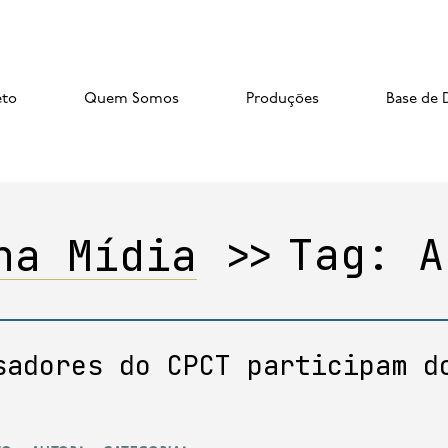
eto
Quem Somos
Produções
Base de 
na Mídia
>>
Tag:
A
sadores do CPCT participam d