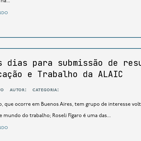
na...
ndo
s dias para submissão de res
cação e Trabalho da ALAIC
to
autor:
categoria:
, que ocorre em Buenos Aires, tem grupo de interesse vol
 mundo do trabalho; Roseli Fígaro é uma das...
ndo