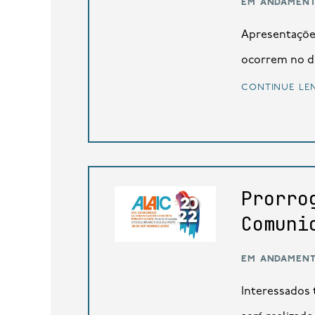
em andamen
Apresentações
ocorrem no dia
continue le
Prorro
Comuni
em andamen
Interessados 