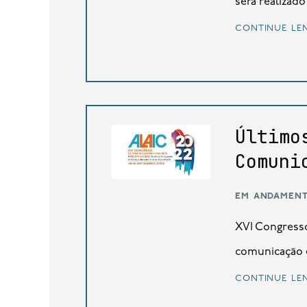
será realizado 
continue le
Último
Comuni
em andamen
XVI Congresso
comunicação e
continue le