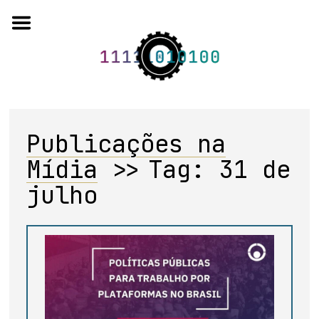
Skip
to
content
Publicações na
o projeto
Mídia
>>
Tag:
31 de
quem somos
julho
artigos em periódicos
anais de eventos
capítulos de livros
editorial