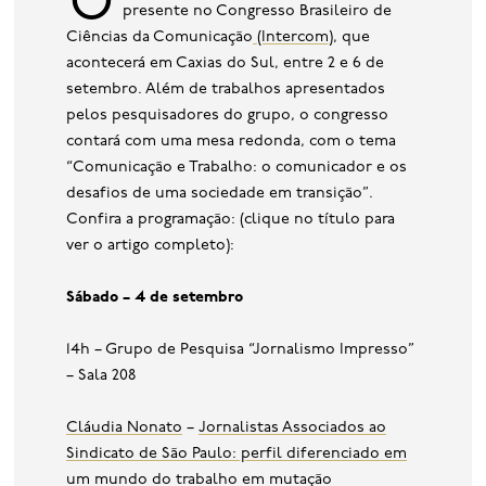
O Grupo Comunicação e Trabalho estará
base de dados
presente no Congresso Brasileiro de
Ciências da Comunicação
(Intercom)
, que
publicações na mídia
acontecerá em Caxias do Sul, entre 2 e 6 de
setembro. Além de trabalhos apresentados
pelos pesquisadores do grupo, o congresso
contará com uma mesa redonda, com o tema
“Comunicação e Trabalho: o comunicador e os
desafios de uma sociedade em transição”.
Confira a programação: (clique no título para
ver o artigo completo):
Sábado – 4 de setembro
14h – Grupo de Pesquisa “Jornalismo Impresso”
– Sala 208
Cláudia Nonato
–
Jornalistas Associados ao
Sindicato de São Paulo: perfil diferenciado em
um mundo do trabalho em mutação