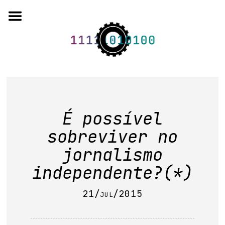
Skip
to
content
o projeto
É possível
quem somos
sobreviver no
artigos em periódicos
jornalismo
anais de eventos
independente?(*)
capítulos de livros
21/jul/2015
editorial