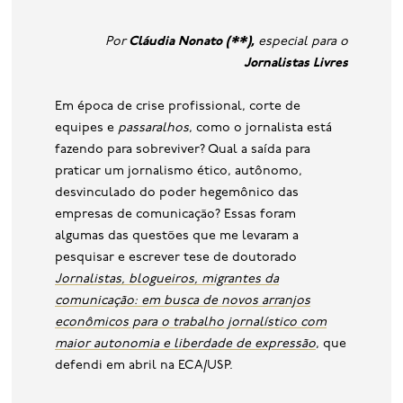
base de dados
Por
Cláudia Nonato (**),
especial para o
publicações na mídia
Jornalistas Livres
Em época de crise profissional, corte de
equipes e
passaralhos
, como o jornalista está
fazendo para sobreviver? Qual a saída para
praticar um jornalismo ético, autônomo,
desvinculado do poder hegemônico das
empresas de comunicação? Essas foram
algumas das questões que me levaram a
pesquisar e escrever tese de doutorado
Jornalistas, blogueiros, migrantes da
comunicação: em busca de novos arranjos
econômicos para o trabalho jornalístico com
maior autonomia e liberdade de expressão
, que
defendi em abril na ECA/USP.