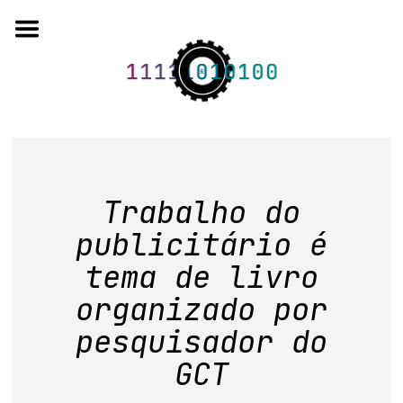
Skip
to
content
o projeto
Trabalho do
quem somos
publicitário é
artigos em periódicos
tema de livro
anais de eventos
organizado por
capítulos de livros
pesquisador do
GCT
editorial