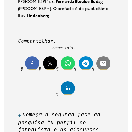
PPGCOM-ESPM), e
Fernanda Elouise Budag
(PPGCOM-ESPM). O prefácio é do publicitário
Ruy
Lindenberg.
Compartilhar:
Share this...
Começa a segunda fase da
Navegação
pesquisa “O perfil do
de
jornalista e os discursos