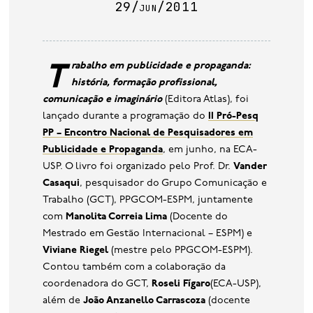
29/jun/2011
base de dados
publicações na mídia
Trabalho em publicidade e propaganda:
história, formação profissional,
comunicação e imaginário
(Editora Atlas), foi
lançado durante a programação do
II Pró-Pesq
PP – Encontro Nacional de Pesquisadores em
Publicidade e Propaganda
, em junho, na ECA-
USP. O livro foi organizado pelo Prof. Dr.
Vander
Casaqui
, pesquisador do Grupo Comunicação e
Trabalho (GCT), PPGCOM-ESPM, juntamente
com
Manolita Correia Lima
(Docente do
Mestrado em Gestão Internacional – ESPM) e
Viviane Riegel
(mestre pelo PPGCOM-ESPM).
Contou também com a colaboração da
coordenadora do GCT,
Roseli Fígaro
(ECA-USP),
além de
João Anzanello Carrascoza
(docente