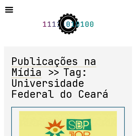
Skip
to
content
Publicações na
o projeto
Mídia
>>
Tag:
quem somos
Universidade
artigos em periódicos
Federal do Ceará
anais de eventos
capítulos de livros
editorial