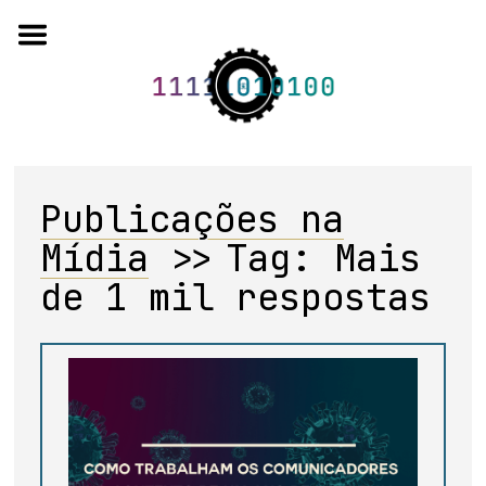
Skip
to
content
Publicações na
o projeto
Mídia
>>
Tag:
Mais
quem somos
de 1 mil respostas
artigos em periódicos
anais de eventos
capítulos de livros
editorial