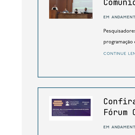
Comuni
em andamen
Pesquisadores
programação o
continue le
Confir
Fórum 
em andamen