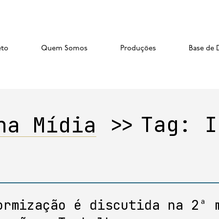
eto
Quem Somos
Produções
Base de 
na Mídia
>>
Tag:
I
ormização é discutida na 2ª 