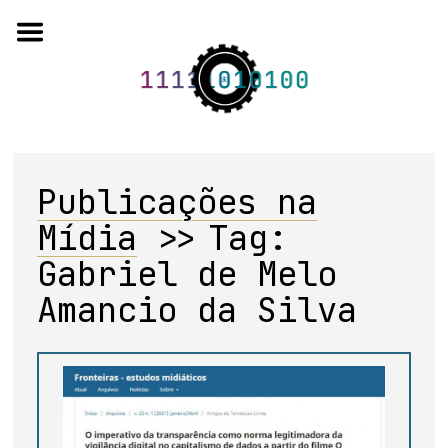
Skip
to
content
Publicações na
o projeto
Mídia
>>
Tag:
quem somos
Gabriel de Melo
artigos em periódicos
Amancio da Silva
anais de eventos
capítulos de livros
editorial