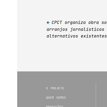
CPCT organiza obra so
Navegação
arranjos jornalísticos
alternativos existentes
de
Post
o projeto
quem somos
produções