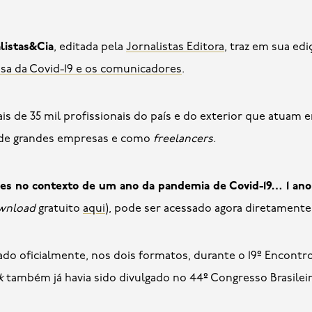
listas&Cia
, editada pela
Jornalistas Editora
, traz em sua edi
uisa da Covid-19 e os comunicadores
.
ais de 35 mil profissionais do país e do exterior que atuam 
 de grandes empresas e como
freelancers.
s no contexto de um ano da pandemia de Covid-19… 1 ano
wnload
gratuito
aqui
), pode ser acessado agora diretament
çado oficialmente, nos dois formatos, durante o 19º Encont
k
também já havia sido divulgado no 44º Congresso Brasilei