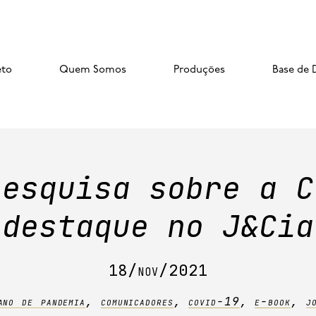
eto
Quem Somos
Produções
Base de 
pesquisa sobre a C
destaque no J&Cia
18/nov/2021
ano de pandemia
,
comunicadores
,
covid-19
,
e-book
,
j