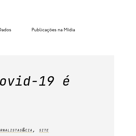
Dados
Publicações na Mídia
ovid-19 é
ornalistas&cia
,
site