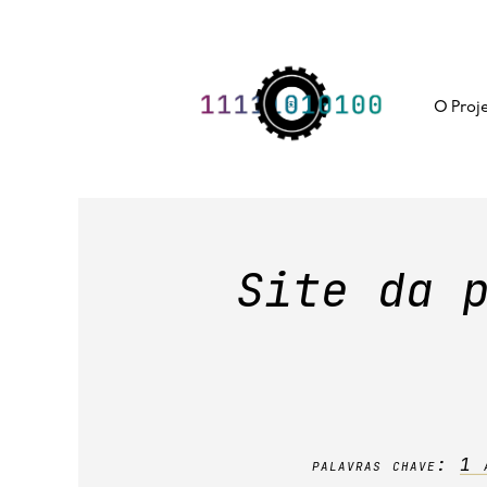
Skip
to
content
O Proj
Site da 
palavras chave:
1 