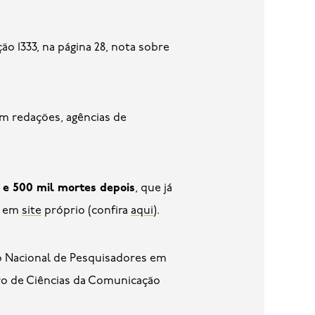
ção 1333, na página 28, nota sobre
em redações, agências de
 e 500 mil mortes depois
, que já
e em
site
próprio (confira
aqui
).
ro Nacional de Pesquisadores em
ro de Ciências da Comunicação