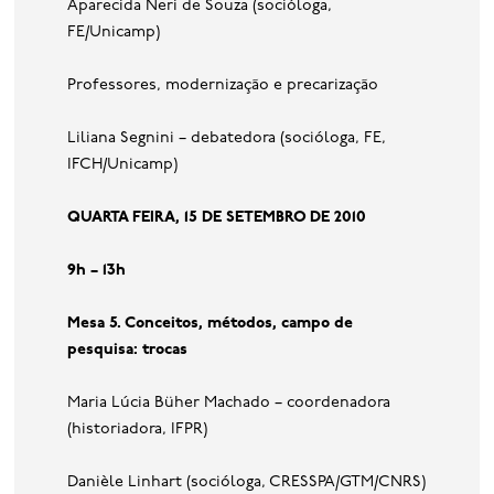
Aparecida Neri de Souza (socióloga,
FE/Unicamp)
Professores, modernização e precarização
Liliana Segnini – debatedora (socióloga, FE,
IFCH/Unicamp)
Q
UARTA FEIRA
, 15
DE SETEMBRO DE
2010
9h – 13h
Mesa 5. Conceitos, métodos, campo de
pesquisa: trocas
Maria Lúcia Büher Machado – coordenadora
(historiadora, IFPR)
Danièle Linhart (socióloga, CRESSPA/GTM/CNRS)