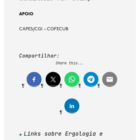
A
POIO
CAPES/CGI – COFECUB
Compartilhar:
Share this...
Links sobre Ergologia e
Navegação