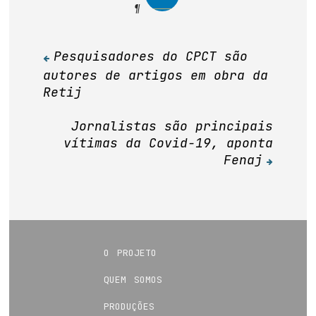
Pesquisadores do CPCT são
Navegação
autores de artigos em obra da
de
Retij
Post
Jornalistas são principais
vítimas da Covid-19, aponta
Fenaj
o projeto
quem somos
produções