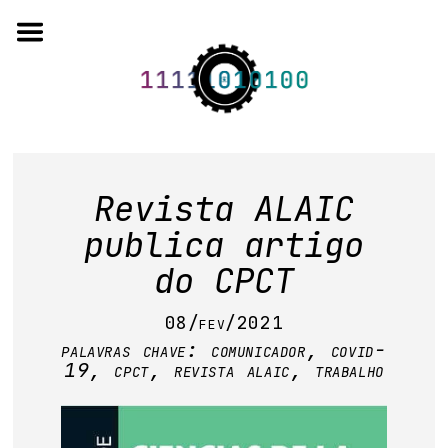
Skip
to
content
o projeto
Revista ALAIC
quem somos
publica artigo
do CPCT
artigos em periódicos
08/fev/2021
anais de eventos
palavras chave:
comunicador
,
covid-
capítulos de livros
19
,
cpct
,
revista alaic
,
trabalho
editorial