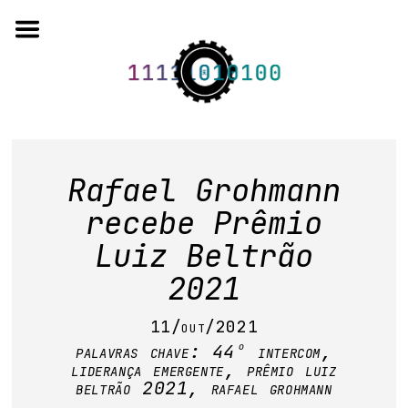
Skip
to
content
o projeto
Rafael Grohmann
quem somos
recebe Prêmio
Luiz Beltrão
artigos em periódicos
2021
anais de eventos
11/out/2021
capítulos de livros
palavras chave:
44º intercom
,
liderança emergente
,
prêmio luiz
editorial
beltrão 2021
,
rafael grohmann