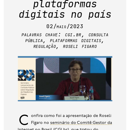
plataformas
base de dados
digitais no país
publicações na mídia
02/maio/2023
palavras chave:
cgi.br
,
consulta
pública
,
plataformas digitais
,
regulação
,
roseli figaro
Confira como foi a apresentação de Roseli
Fígaro no
seminário do Comitê Gestor da
Internet no Brasil
(CGI.br), que tratou do