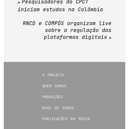
Pesquisadores do CPCT
Navegação
iniciam estudos na Colômbia
de
Post
RNCD e COMPÓS organizam live
sobre a regulação das
plataformas digitais
o projeto
quem somos
produções
base de dados
publicações na mídia