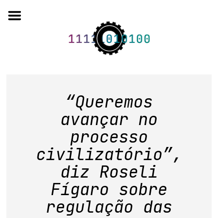
Skip
to
content
o projeto
“Queremos
quem somos
avançar no
processo
artigos em periódicos
civilizatório”,
anais de eventos
diz Roseli
capítulos de livros
Fígaro sobre
editorial
regulação das