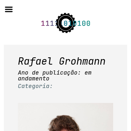
Skip
to
content
o projeto
Rafael Grohmann
quem somos
Ano de publicação: em
andamento
artigos em periódicos
Categoria:
anais de eventos
capítulos de livros
editorial