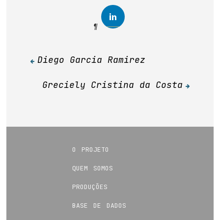
Diego Garcia Ramirez
Navegação
de
Greciely Cristina da Costa
Post
o projeto
quem somos
produções
base de dados