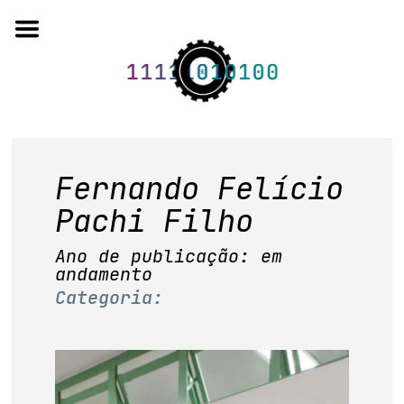
Skip
to
content
o projeto
Fernando Felício
quem somos
Pachi Filho
Ano de publicação: em
artigos em periódicos
andamento
anais de eventos
Categoria:
capítulos de livros
editorial