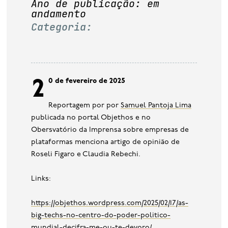
Ano de publicação: em
base de dados
andamento
Categoria:
publicações na mídia
20 de fevereiro de 2025
Reportagem por por
Samuel Pantoja Lima
publicada no portal Objethos e no
Obersvatório da Imprensa sobre empresas de
plataformas menciona artigo de opinião de
Roseli Figaro e Claudia Rebechi.
Links:
https://objethos.wordpress.com/2025/02/17/as-
big-techs-no-centro-do-poder-politico-
mundial-decifra-me-ou-te-devoro/