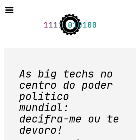
Skip
to
content
o projeto
As big techs no
quem somos
centro do poder
artigos em periódicos
político
anais de eventos
mundial:
capítulos de livros
decifra-me ou te
devoro!
editorial