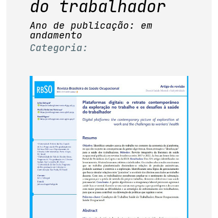
do trabalhador
base de dados
Ano de publicação: em
publicações na mídia
andamento
Categoria: