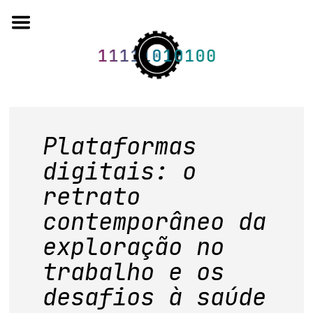
Skip
to
content
o projeto
Plataformas
quem somos
digitais: o
retrato
artigos em periódicos
contemporâneo da
anais de eventos
exploração no
capítulos de livros
trabalho e os
editorial
desafios à saúde