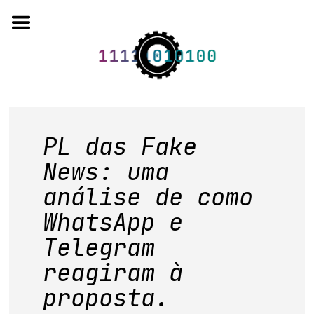
Skip
to
content
o projeto
PL das Fake
quem somos
News: uma
análise de como
artigos em periódicos
WhatsApp e
anais de eventos
Telegram
capítulos de livros
reagiram à
editorial
proposta.