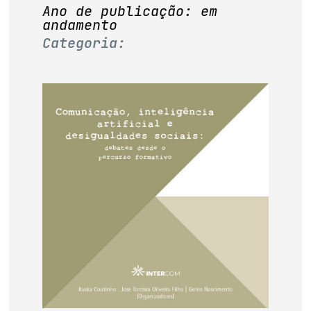
base de dados
Ano de publicação: em
andamento
publicações na mídia
Categoria: