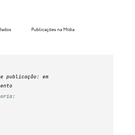
Dados
Publicações na Mídia
de publicação: em
mento
goria: