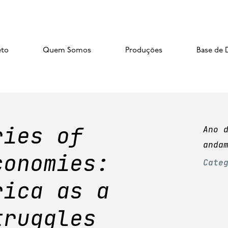
eto
Quem Somos
Produções
Base de 
ries of
Ano 
anda
conomies:
Cate
rica as a
truggles