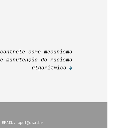
 controle como mecanismo
de manutenção do racismo
algorítmico
EMAIL:
cpct@usp.br