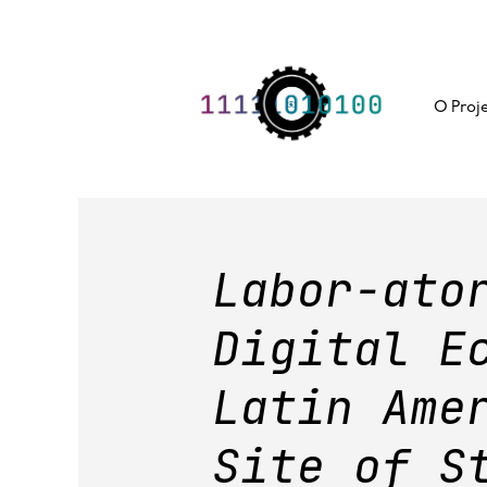
Skip
to
content
O Proj
Labor-ato
Digital E
Latin Ame
Site of S