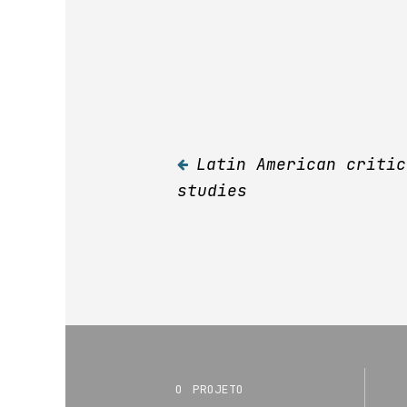
Latin American critic
Navegação
studies
de
Post
o projeto