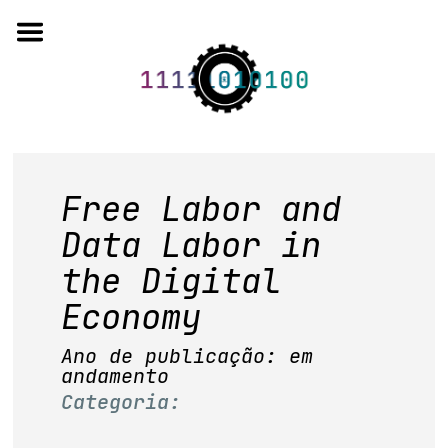
Skip
to
content
o projeto
Free Labor and
quem somos
Data Labor in
the Digital
artigos em periódicos
Economy
anais de eventos
Ano de publicação: em
capítulos de livros
andamento
Categoria:
editorial