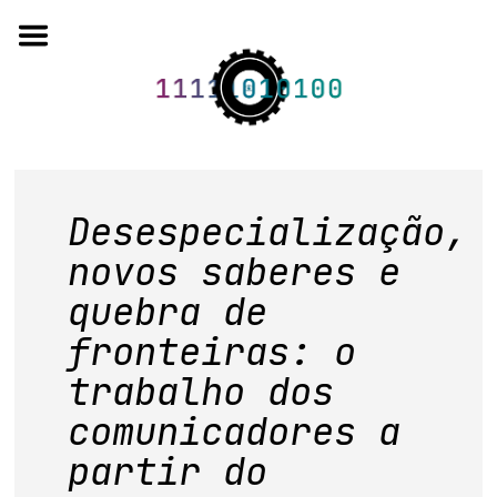
Skip
to
content
o projeto
Desespecialização,
quem somos
novos saberes e
quebra de
artigos em periódicos
fronteiras: o
anais de eventos
trabalho dos
capítulos de livros
comunicadores a
editorial
partir do