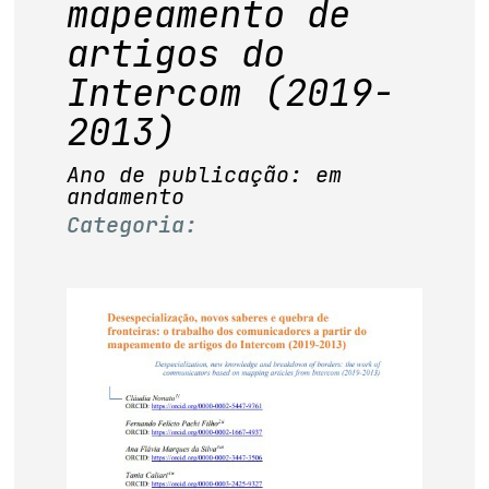
mapeamento de
base de dados
artigos do
publicações na mídia
Intercom (2019-
2013)
Ano de publicação: em
andamento
Categoria: