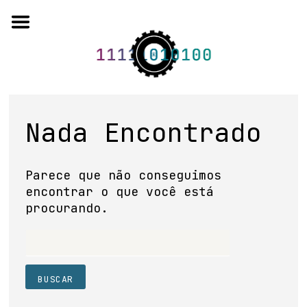
Skip
to
content
o projeto
Nada Encontrado
quem somos
Parece que não conseguimos
artigos em periódicos
encontrar o que você está
procurando.
anais de eventos
capítulos de livros
editorial
base de dados