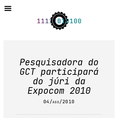
Skip
to
content
o projeto
Pesquisadora do
quem somos
GCT participará
artigos em periódicos
do júri da
anais de eventos
Expocom 2010
capítulos de livros
04/ago/2010
editorial