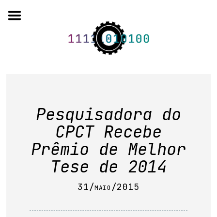
Skip
to
content
o projeto
Pesquisadora do
quem somos
CPCT Recebe
artigos em periódicos
Prêmio de Melhor
anais de eventos
Tese de 2014
capítulos de livros
31/maio/2015
editorial