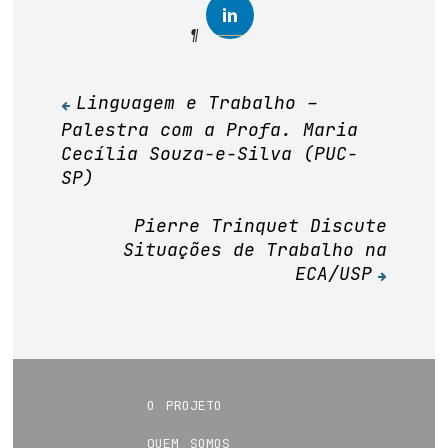
Linguagem e Trabalho –
Navegação
Palestra com a Profa. Maria
de
Cecília Souza-e-Silva (PUC-
Post
SP)
Pierre Trinquet Discute
Situações de Trabalho na
ECA/USP
o projeto
quem somos