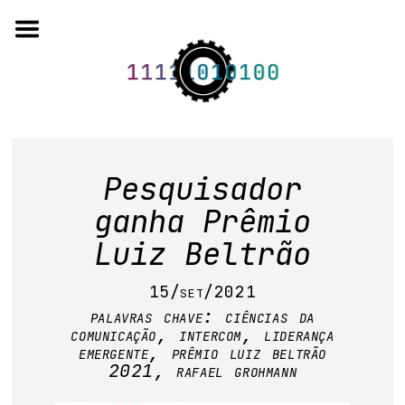
Skip
to
content
o projeto
Pesquisador
quem somos
ganha Prêmio
Luiz Beltrão
artigos em periódicos
15/set/2021
anais de eventos
palavras chave:
ciências da
capítulos de livros
comunicação
,
intercom
,
liderança
emergente
,
prêmio luiz beltrão
2021
,
rafael grohmann
editorial