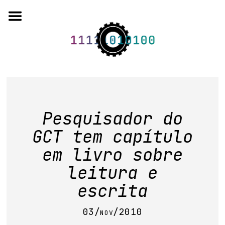
Skip
to
content
o projeto
Pesquisador do
quem somos
GCT tem capítulo
artigos em periódicos
em livro sobre
anais de eventos
leitura e
capítulos de livros
escrita
editorial
03/nov/2010