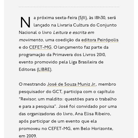
base de dados
publicações na mídia
Na próxima sexta-feira (5/11), às 18h30, será
lançado na Livraria Cultura do Conjunto
Nacional o livro
Leitura e escrita em
movimento
, uma coedição da
editora Peirópolis
e do
CEFET-MG
. O lançamento faz parte da
programação da Primavera dos Livros 2010,
evento promovido pela Liga Brasileira de
Editoras (
LIBRE
).
O mestrando
José de Souza Muniz Jr.
, membro
pesquisador do GCT, participa com o capítulo
“Revisor, um maldito: questões para o trabalho
e para a pesquisa”. José foi convidado por uma
das organizadoras do livro, Ana Elisa Ribeiro,
após participar de um evento que ela
promoveu no CEFET-MG, em Belo Horizonte,
em 2009.