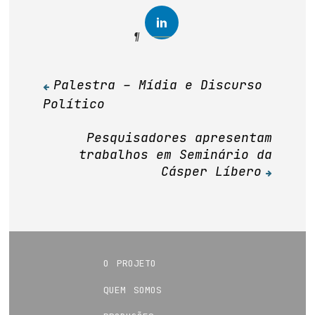
Palestra – Mídia e Discurso
Navegação
Político
de
Post
Pesquisadores apresentam
trabalhos em Seminário da
Cásper Líbero
o projeto
quem somos