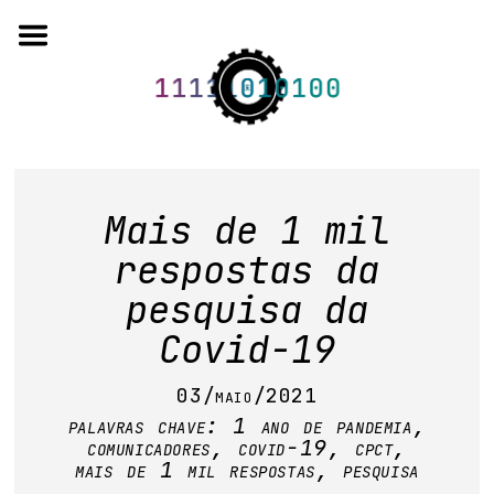
Skip
to
content
o projeto
Mais de 1 mil
quem somos
respostas da
pesquisa da
artigos em periódicos
Covid-19
anais de eventos
03/maio/2021
capítulos de livros
palavras chave:
1 ano de pandemia
,
comunicadores
,
covid-19
,
cpct
,
editorial
mais de 1 mil respostas
,
pesquisa