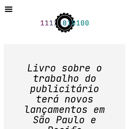
Skip
to
content
o projeto
Livro sobre o
quem somos
trabalho do
artigos em periódicos
publicitário
anais de eventos
terá novos
capítulos de livros
lançamentos em
São Paulo e
editorial