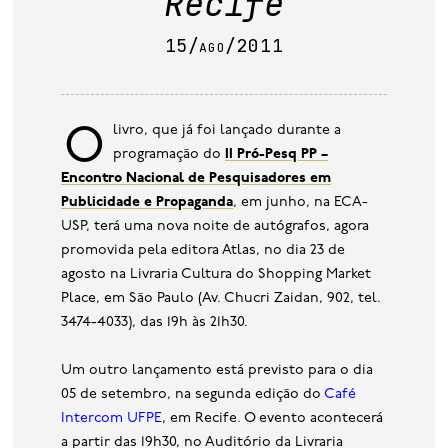
Recife
base de dados
15/ago/2011
publicações na mídia
O livro, que já foi lançado durante a
programação do
II Pró-Pesq PP –
Encontro Nacional de Pesquisadores em
Publicidade e Propaganda
, em junho, na ECA-
USP, terá uma nova noite de autógrafos, agora
promovida pela editora Atlas, no dia 23 de
agosto na Livraria Cultura do Shopping Market
Place, em São Paulo (Av. Chucri Zaidan, 902, tel.
3474-4033), das 19h às 21h30.
Um outro lançamento está previsto para o dia
05 de setembro, na segunda edição do
Café
Intercom UFPE
, em Recife. O evento acontecerá
a partir das 19h30, no Auditório da Livraria