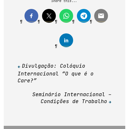
Share this...
Divulgação: Colóquio
Navegação
Internacional “O que é o
de
Care?”
Post
Seminário Internacional –
Condições de Trabalho