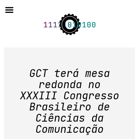
Skip
to
content
o projeto
GCT terá mesa
quem somos
redonda no
artigos em periódicos
XXXIII Congresso
anais de eventos
Brasileiro de
capítulos de livros
Ciências da
Comunicação
editorial