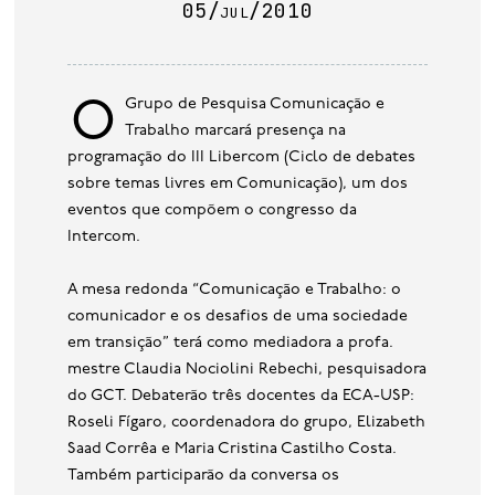
05/jul/2010
base de dados
publicações na mídia
O Grupo de Pesquisa Comunicação e
Trabalho marcará presença na
programação do III Libercom (Ciclo de debates
sobre temas livres em Comunicação), um dos
eventos que compõem o congresso da
Intercom.
A mesa redonda “Comunicação e Trabalho: o
comunicador e os desafios de uma sociedade
em transição” terá como mediadora a profa.
mestre Claudia Nociolini Rebechi, pesquisadora
do GCT. Debaterão três docentes da ECA-USP:
Roseli Fígaro, coordenadora do grupo, Elizabeth
Saad Corrêa e Maria Cristina Castilho Costa.
Também participarão da conversa os