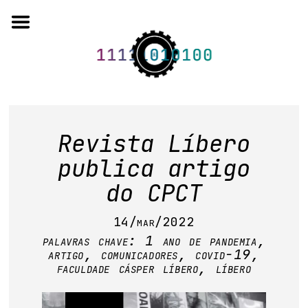
Skip
to
content
o projeto
Revista Líbero
quem somos
publica artigo
do CPCT
artigos em periódicos
14/mar/2022
anais de eventos
palavras chave:
1 ano de pandemia
,
capítulos de livros
artigo
,
comunicadores
,
covid-19
,
faculdade cásper líbero
,
líbero
editorial