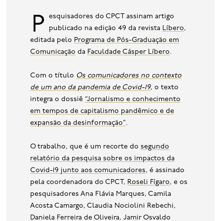
Pesquisadores do CPCT assinam artigo
publicado na edição 49 da revista
Líbero
,
editada pelo
Programa de Pós-Graduação em
Comunicação
da
Faculdade Cásper Líbero
.
Com o título
Os comunicadores no contexto
de um ano da pandemia de Covid-19
, o texto
integra o dossiê
“Jornalismo e conhecimento
em tempos de capitalismo pandêmico e de
expansão da desinformação”
.
O trabalho, que é um recorte do
segundo
relatório da pesquisa sobre os impactos da
Covid-19 junto aos comunicadores
, é assinado
pela coordenadora do CPCT,
Roseli Fígaro
, e os
pesquisadores Ana Flávia Marques, Camila
Acosta Camargo, Claudia Nociolini Rebechi,
Daniela Ferreira de Oliveira, Jamir Osvaldo