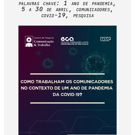
palavras chave:
1 ano de pandemia
,
base de dados
5 a 30 de abril
,
comunicadores
,
covid-19
,
pesquisa
publicações na mídia