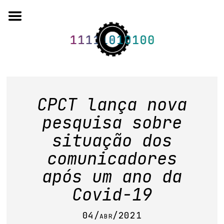
Skip
to
content
o projeto
CPCT lança nova
quem somos
pesquisa sobre
situação dos
artigos em periódicos
comunicadores
anais de eventos
após um ano da
capítulos de livros
Covid-19
editorial
04/abr/2021