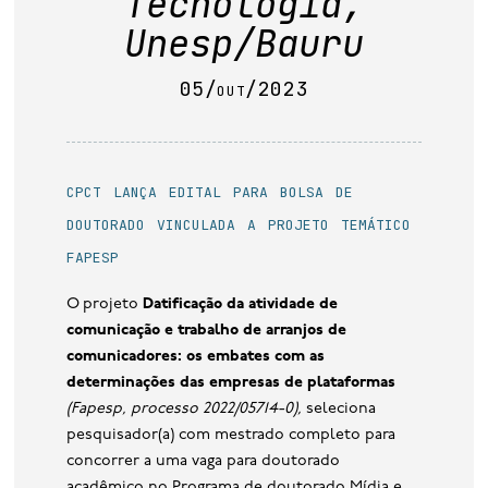
Tecnologia,
base de dados
Unesp/Bauru
publicações na mídia
05/out/2023
cpct lança edital para bolsa de
doutorado vinculada a projeto temático
fapesp
O projeto
Datificação da atividade de
comunicação e trabalho de arranjos de
comunicadores: os embates com as
determinações das empresas de plataformas
(Fapesp, processo 2022/05714-0),
seleciona
pesquisador(a) com mestrado completo para
concorrer a uma vaga para doutorado
acadêmico no Programa de doutorado Mídia e