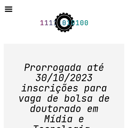
Skip
to
content
o projeto
Prorrogada até
quem somos
30/10/2023
artigos em periódicos
inscrições para
anais de eventos
vaga de bolsa de
capítulos de livros
doutorado em
Mídia e
editorial