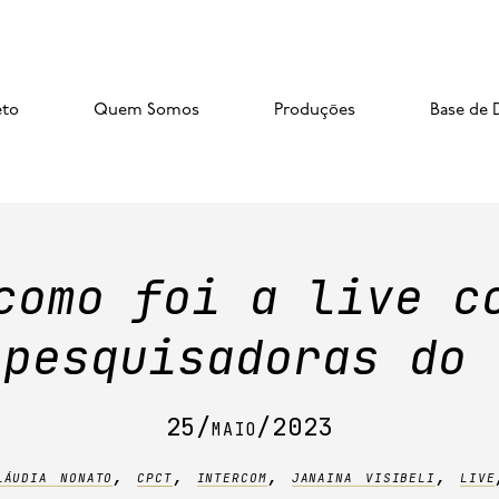
eto
Quem Somos
Produções
Base de 
como foi a live c
 pesquisadoras do 
25/maio/2023
láudia nonato
,
cpct
,
intercom
,
janaina visibeli
,
live