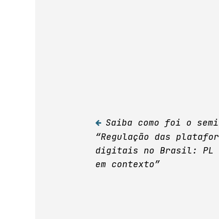
Saiba como foi o semi
Navegação
“Regulação das platafor
digitais no Brasil: PL 
de
em contexto”
Post