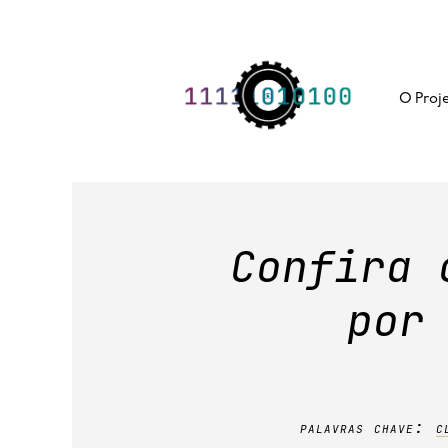
Skip
to
content
O Proj
Confira 
por
palavras chave:
c