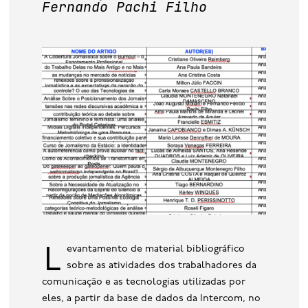
Fernando Pachi Filho
base de dados
publicações na mídia
Levantamento de material bibliográfico
sobre as atividades dos trabalhadores da
comunicação e as tecnologias utilizadas por
eles, a partir da base de dados da Intercom, no