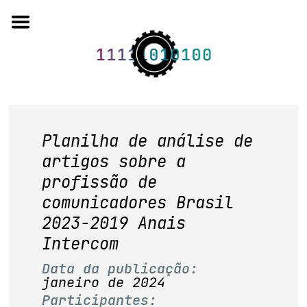
Skip
to
content
o projeto
Planilha de análise de
artigos sobre a
quem somos
profissão de
artigos em periódicos
comunicadores Brasil
2023-2019 Anais
anais de eventos
Intercom
capítulos de livros
Data da publicação:
janeiro de 2024
editorial
Participantes: