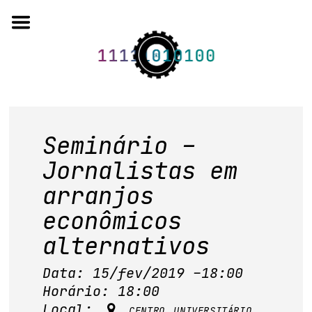
Skip
to
content
o projeto
Seminário –
quem somos
Jornalistas em
arranjos
artigos em periódicos
econômicos
anais de eventos
alternativos
capítulos de livros
Data: 15/fev/2019 –18:00
editorial
Horário: 18:00
Local:
centro universitário
