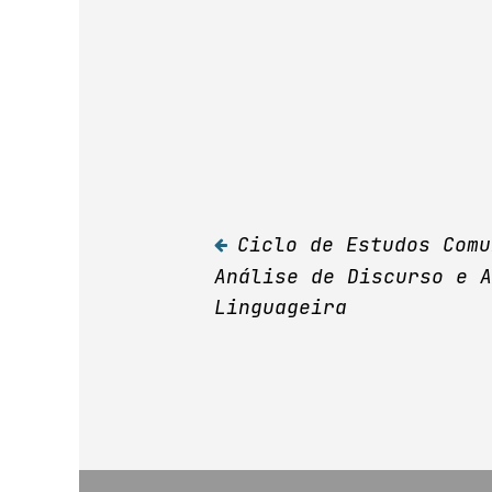
Ciclo de Estudos Comu
Navegação
Análise de Discurso e A
Linguageira
de
Post