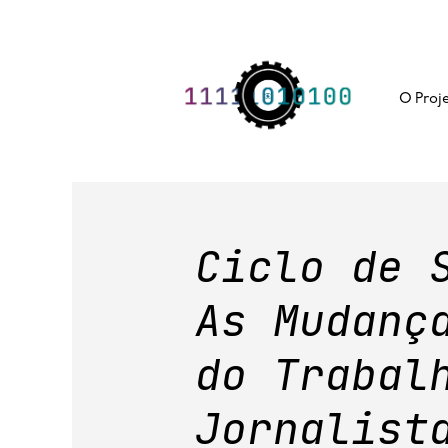
Skip
to
content
O Proj
Ciclo de 
As Mudanç
do Trabal
Jornalist