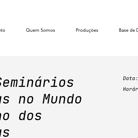
eto
Quem Somos
Produções
Base de 
Seminários
Data
Horá
as no Mundo
ho dos
as