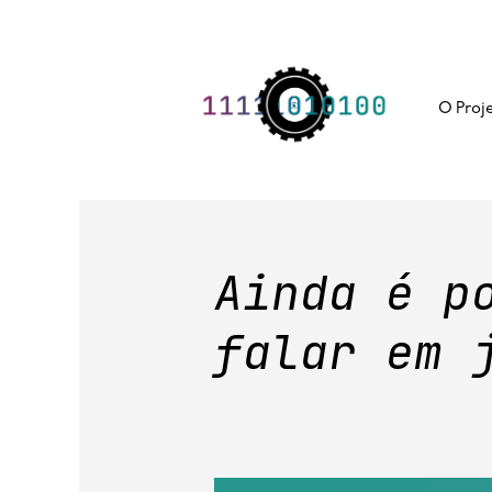
Skip
to
content
O Proj
Ainda é p
falar em 