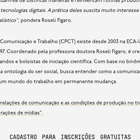
anizam-se de distintas maneiras e reinventam rotinas produti
ecnologias digitais. A prática deles suscita muito interess
lístico”
, pondera Roseli Figaro.
Comunicação e Trabalho (CPCT) existe desde 2003 na ECA-U
97. Coordenado pela professora doutora Roseli Figaro, é c
ndos e bolsistas de iniciação científica. Com base no binô
 ontologia do ser social, busca entender como a comunicaç
m um mundo do trabalho em permanente mudança.
 relações de comunicação e as condições de produção no tra
rações de mídias”.
cadastro para inscrições gratuitas