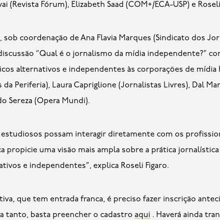
ai (Revista Fórum), Elizabeth Saad (COM+/ECA-USP) e Rosel
4h, sob coordenação de Ana Flavia Marques (Sindicato dos Jor
discussão “Qual é o jornalismo da mídia independente?” co
sticos alternativos e independentes às corporações de mídia
 da Periferia), Laura Capriglione (Jornalistas Livres), Dal M
do Sereza (Opera Mundi).
s estudiosos possam interagir diretamente com os profissio
 propicie uma visão mais ampla sobre a prática jornalístic
tivos e independentes”, explica Roseli Figaro.
iativa, que tem entrada franca, é preciso fazer inscrição ante
ara tanto, basta preencher o cadastro
aqui
. Haverá ainda tra