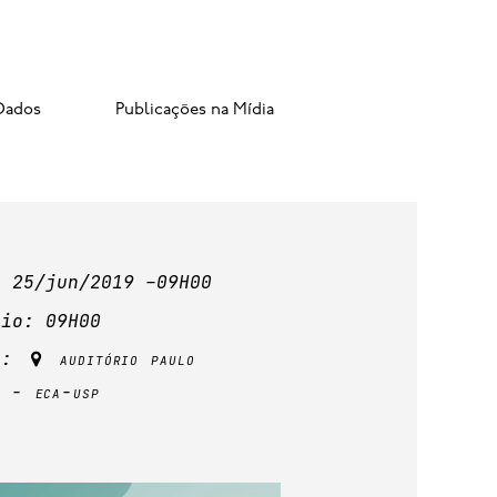
Dados
Publicações na Mídia
: 25/jun/2019 –09H00
rio: 09H00
l:
auditório paulo

o - eca-usp