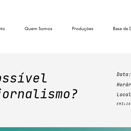
eto
Quem Somos
Produções
Base de 
ossível
Data
Horá
jornalismo?
Loca
emíli