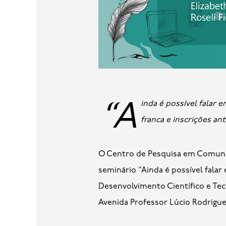
“Ainda é possível falar em jornalismo?” reúne professores e profissionais da mídia alternativa; iniciativa, com entrada
franca e inscrições an
O Centro de Pesquisa em Comunica
seminário “Ainda é possível falar
Desenvolvimento Científico e Tec
Avenida Professor Lúcio Rodrigues