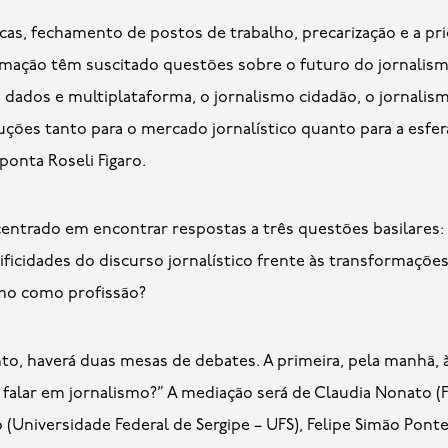
cas, fechamento de postos de trabalho, precarização e a pr
mação têm suscitado questões sobre o futuro do jornalismo
de dados e multiplataforma, o jornalismo cidadão, o jornali
ões tanto para o mercado jornalístico quanto para a esfera
ponta Roseli Figaro.
ntrado em encontrar respostas a três questões basilares: o
cificidades do discurso jornalístico frente às transformaç
smo como profissão?
nto, haverá duas mesas de debates. A primeira, pela manhã, 
 falar em jornalismo?” A mediação será de Claudia Nonato 
o (Universidade Federal de Sergipe – UFS), Felipe Simão Pont