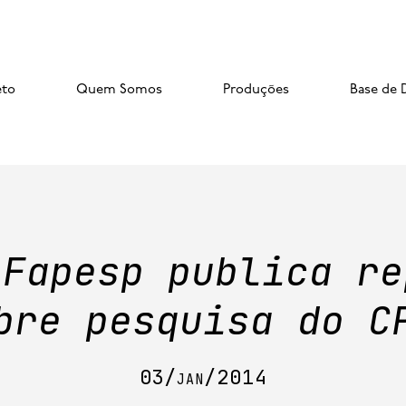
eto
Quem Somos
Produções
Base de 
 Fapesp publica re
bre pesquisa do C
03/jan/2014