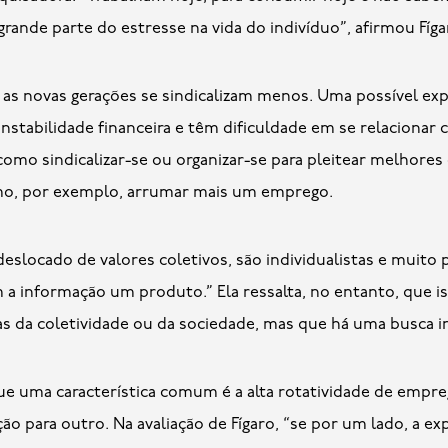
grande parte do estresse na vida do indivíduo”, afirmou Fíga
as novas gerações se sindicalizam menos. Uma possível expl
 instabilidade financeira e têm dificuldade em se relaciona
omo sindicalizar-se ou organizar-se para pleitear melhores
mo, por exemplo, arrumar mais um emprego.
deslocado de valores coletivos, são individualistas e muit
a informação um produto.” Ela ressalta, no entanto, que is
 da coletividade ou da sociedade, mas que há uma busca in
ue uma característica comum é a alta rotatividade de emp
o para outro. Na avaliação de Fígaro, “se por um lado, a ex