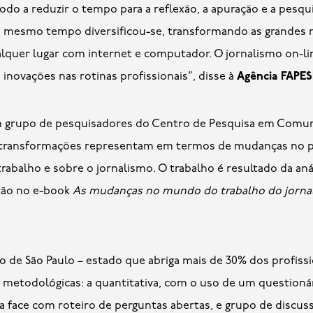
 a reduzir o tempo para a reflexão, a apuração e a pesquis
o mesmo tempo diversificou-se, transformando as grandes 
quer lugar com internet e computador. O jornalismo on-lin
 inovações nas rotinas profissionais”, disse à
Agência FAPES
m grupo de pesquisadores do Centro de Pesquisa em Comuni
s transformações representam em termos de mudanças no per
trabalho e sobre o jornalismo. O trabalho é resultado da aná
tão no e-book
As mudanças no mundo do trabalho do jornal
o de São Paulo – estado que abriga mais de 30% dos profissio
metodológicas: a quantitativa, com o uso de um questionár
e a face com roteiro de perguntas abertas, e grupo de discu