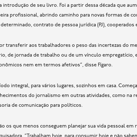
a introdução de seu livro. Foi a partir dessa década que a
eira profissional, abrindo caminho para novas formas de con
determinado, contrato de pessoa jurídica (PJ), cooperados 
por transferir aos trabalhadores o peso das incertezas do
io, de jornada de trabalho ou de um vínculo empregatício,
onômicos nem em termos afetivos”, disse Fígaro.
odo integral, para vários lugares, sozinhos em casa. Come
ecimentos do jornalismo em outras atividades, como na re
soria de comunicação para políticos.
ão os que menos conseguem planejar sua vida pessoal em re
quisadora. “Trabalham hoje, para consumir hoje e não sabe