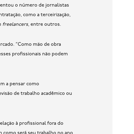
umentou o número de jornalistas
tratação, como a terceirização,
e
freelancers
, entre outros.
 mercado. “Como mão de obra
 esses profissionais não podem
çam a pensar como
visão de trabalho acadêmico ou
lação à profissional fora do
m como será seu trabalho no ano